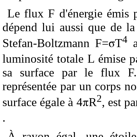
Le flux F d'énergie émis 
dépend lui aussi que de la
4
σ
Stefan-Boltzmann F=
T
a
luminosité totale L émise p
sa surface par le flux F
représentée par un corps n
2
π
surface égale à 4
R
, est p
.
À rayon égal, une étoile