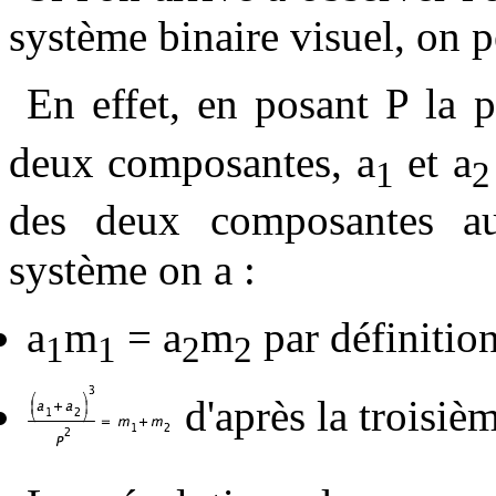
système binaire visuel, on p
En effet, en posant P la 
deux composantes, a
et a
1
2
des deux composantes au
système on a :
a
m
= a
m
par définitio
1
1
2
2
d'après la troisièm