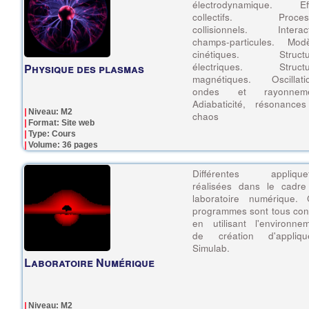
électrodynamique. Eff
collectifs. Proces
collisionnels. Interact
champs-particules. Modè
cinétiques. Structu
électriques. Structu
Physique des plasmas
magnétiques. Oscillatio
ondes et rayonneme
Adiabaticité, résonance
Niveau: M2
chaos
Format: Site web
Type: Cours
Volume: 36 pages
Différentes appliquet
réalisées dans le cadre
laboratoire numérique. 
programmes sont tous co
en utilisant l'environne
de création d'applique
Simulab.
Laboratoire Numérique
Niveau: M2