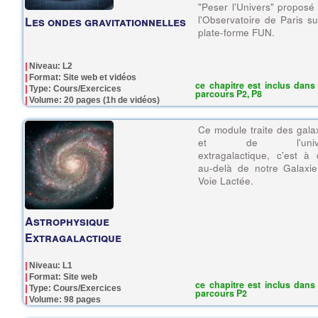
"Peser l'Univers" proposé
l'Observatoire de Paris su
Les ondes gravitationnelles
plate-forme FUN.
Niveau: L2
Format: Site web et vidéos
ce chapitre est inclus dans 
Type: Cours/Exercices
parcours P2, P8
Volume: 20 pages (1h de vidéos)
Ce module traite des gala
et de l'unive
extragalactique, c'est à 
au-delà de notre Galaxie
Voie Lactée.
Astrophysique
Extragalactique
Niveau: L1
Format: Site web
ce chapitre est inclus dans 
Type: Cours/Exercices
parcours P2
Volume: 98 pages