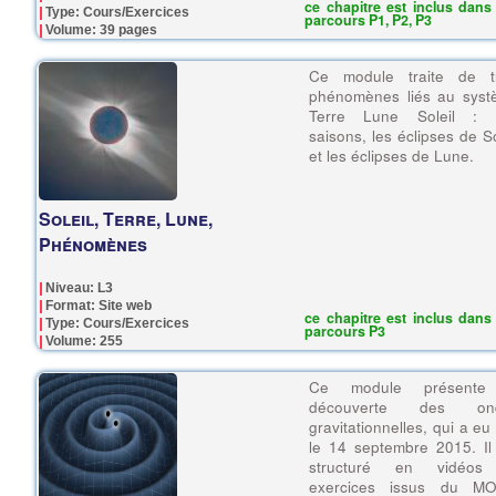
ce chapitre est inclus dans 
Type: Cours/Exercices
parcours P1, P2, P3
Volume: 39 pages
Ce module traite de tr
phénomènes liés au syst
Terre Lune Soleil : 
saisons, les éclipses de So
et les éclipses de Lune.
Soleil, Terre, Lune,
Phénomènes
Niveau: L3
Format: Site web
ce chapitre est inclus dans 
Type: Cours/Exercices
parcours P3
Volume: 255
Ce module présente
découverte des on
gravitationnelles, qui a eu 
le 14 septembre 2015. Il
structuré en vidéos
exercices issus du M