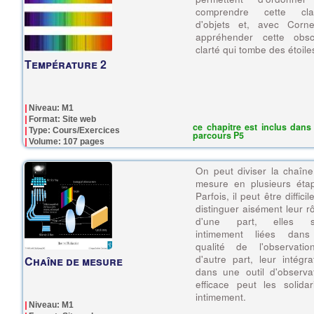
comprendre cette cla
d'objets et, avec Cornei
appréhender cette obsc
clarté qui tombe des étoile
Température 2
Niveau: M1
Format: Site web
ce chapitre est inclus dans 
Type: Cours/Exercices
parcours P5
Volume: 107 pages
On peut diviser la chaîn
mesure en plusieurs éta
Parfois, il peut être difficil
distinguer aisément leur rô
d'une part, elles s
intimement liées dans
qualité de l'observatio
d'autre part, leur intégra
Chaîne de mesure
dans une outil d'observa
efficace peut les solidar
intimement.
Niveau: M1