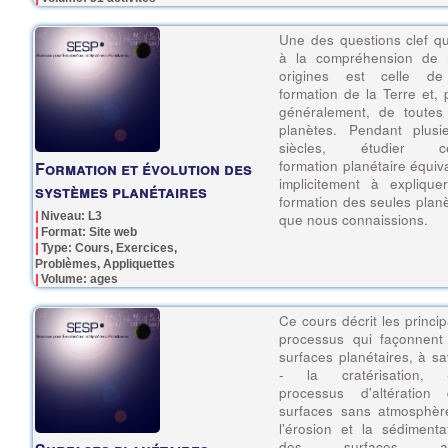
Une des questions clef q
à la compréhension de 
origines est celle de
formation de la Terre et, 
généralement, de toutes
planètes. Pendant plusi
siècles, étudier ce
formation planétaire équiva
Formation et évolution des
implicitement à explique
systèmes planétaires
formation des seules plan
Niveau: L3
que nous connaissions.
Format: Site web
Type: Cours, Exercices,
Problèmes, Appliquettes
Volume: ages
Ce cours décrit les princi
processus qui façonnent
surfaces planétaires, à sa
- la cratérisation, -
processus d'altération 
surfaces sans atmosphèr
l'érosion et la sédimenta
des surfaces av