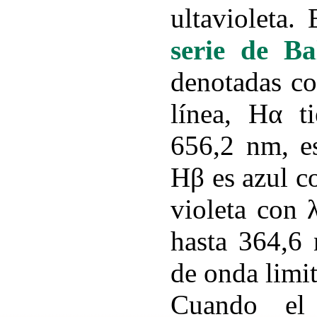
ultavioleta.
serie de B
denotadas co
línea, Hα t
656,2 nm, es
Hβ es azul c
violeta con 
hasta 364,6 
de onda limit
Cuando el 