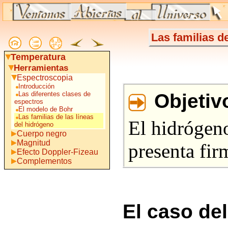
Las familias d
Temperatura
Herramientas
Espectroscopia
Introducción
Las diferentes clases de
Objetiv
espectros
El modelo de Bohr
Las familias de las líneas
El hidrógeno
del hidrógeno
Cuerpo negro
Magnitud
presenta fir
Efecto Doppler-Fizeau
Complementos
El caso de