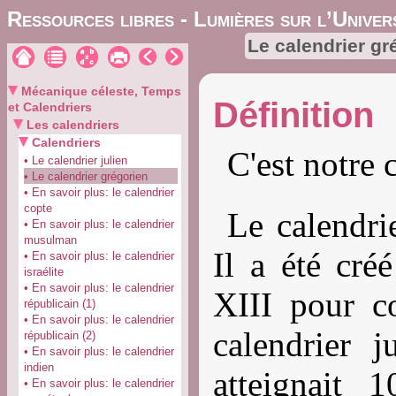
Ressources libres - Lumières sur l’Univer
Le calendrier gr
Mécanique céleste, Temps
Définition
et Calendriers
Les calendriers
Calendriers
C'est notre 
• Le calendrier julien
• Le calendrier grégorien
• En savoir plus: le calendrier
copte
Le calendri
• En savoir plus: le calendrier
musulman
Il a été cré
• En savoir plus: le calendrier
israélite
• En savoir plus: le calendrier
XIII pour co
républicain (1)
• En savoir plus: le calendrier
calendrier j
républicain (2)
• En savoir plus: le calendrier
indien
atteignait
• En savoir plus: le calendrier