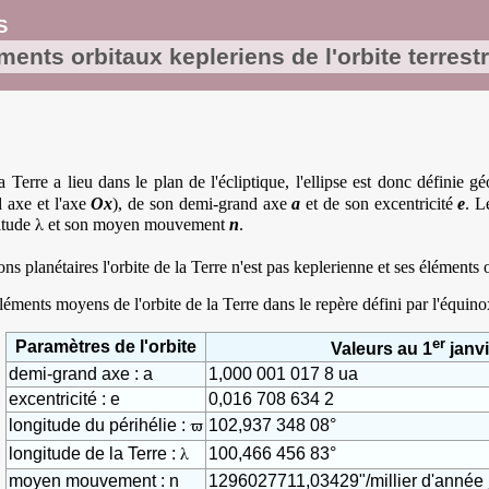
s
ments orbitaux kepleriens de l'orbite terrest
Terre a lieu dans le plan de l'écliptique, l'ellipse est donc définie 
 axe et l'axe
Ox
), de son demi-grand axe
a
et de son excentricité
e
. L
λ
itude
et son moyen mouvement
n
.
ions planétaires l'orbite de la Terre n'est pas keplerienne et ses élément
léments moyens de l'orbite de la Terre dans le repère défini par l'équino
er
Paramètres de l'orbite
Valeurs au 1
janvi
demi-grand axe : a
1,000 001 017 8 ua
excentricité : e
0,016 708 634 2
ϖ
longitude du périhélie :
102,937 348 08°
λ
longitude de la Terre :
100,466 456 83°
moyen mouvement : n
1296027711,03429"/millier d'année j