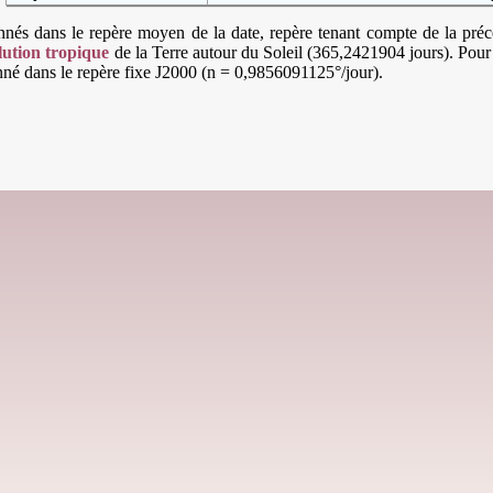
s dans le repère moyen de la date, repère tenant compte de la précessi
lution tropique
de la Terre autour du Soleil (365,2421904 jours). Pour
né dans le repère fixe J2000 (n = 0,9856091125°/jour).