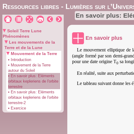
Ressources libres - Lumières sur l’Univer
En savoir plus: Elé
Soleil Terre Lune
Phénomènes
En savoir plus
Les mouvements de la
Terre et de la Lune
Le mouvement elliptique de la 
Mouvement de la Terre
(angle formé par son demi-grand
• Introduction
pour une date origine T
sa long
0
• Mouvement de la Terre
autour du Soleil
En réalité, suite aux perturbat
• En savoir plus: Eléments
orbitaux kepleriens de l'orbite
Le tableau suivant donne les é
terrestre
• En savoir plus: Eléments
orbitaux kepleriens de l'orbite
terrestre-2
• Exercice