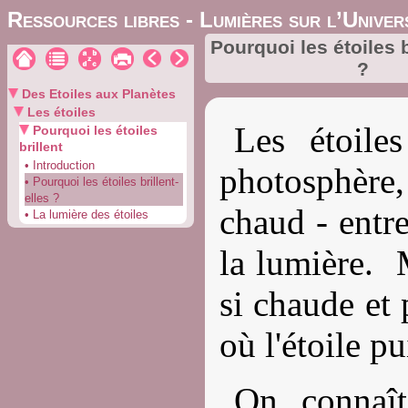
Ressources libres - Lumières sur l’Univer
Pourquoi les étoiles b
?
Des Etoiles aux Planètes
Les étoiles
Les étoiles
Pourquoi les étoiles
brillent
• Introduction
photosphère,
• Pourquoi les étoiles brillent-
elles ?
chaud - entr
• La lumière des étoiles
la lumière. 
si chaude et 
où l'étoile pu
On connaît