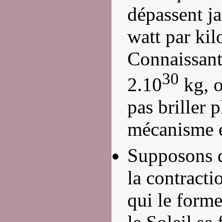
dépassent j
watt par ki
Connaissant
30
2.10
kg, o
pas briller 
mécanisme e
Supposons qu
la contracti
qui le form