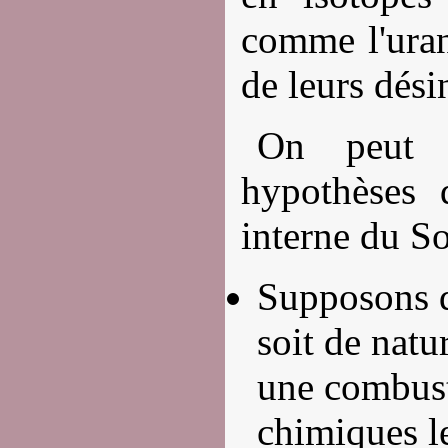
comme l'uran
de leurs dési
On peut ma
hypothèses 
interne du Sol
Supposons q
soit de nat
une combust
chimiques l