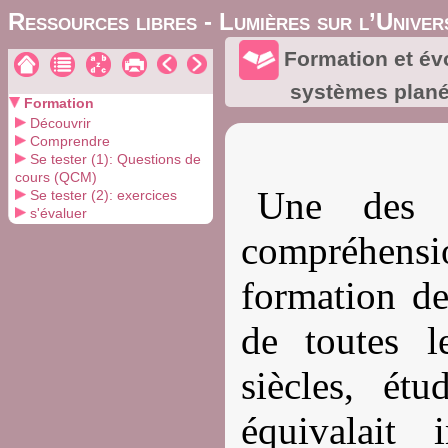
Ressources libres - Lumières sur l’Univer
Formation et év
systèmes plané
Formation
Découvrir
Comprendre
Se tester (1): Questions de
cours (QCM)
Une des 
Se tester (2): exercices
s'évaluer
compréhensio
formation de
de toutes l
siècles, étu
équivalait 