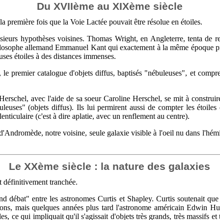
Du XVIIème au XIXème siècle
a première fois que la Voie Lactée pouvait être résolue en étoiles.
eurs hypothèses voisines. Thomas Wright, en Angleterre, tenta de relie
hilosophe allemand Emmanuel Kant qui exactement à la même époque pro
ses étoiles à des distances immenses.
 le premier catalogue d'objets diffus, baptisés "nébuleuses", et compre
rschel, avec l'aide de sa soeur Caroline Herschel, se mit à construire
euses" (objets diffus). Ils lui permirent aussi de compter les étoiles d
enticulaire (c'est à dire aplatie, avec un renflement au centre).
ndromède, notre voisine, seule galaxie visible à l'oeil nu dans l'hémisp
Le XXème siècle : la nature des galaxies
it définitivement tranchée.
d débat" entre les astronomes Curtis et Shapley. Curtis soutenait que l
sitions, mais quelques années plus tard l'astronome américain Edwin Hu
s, ce qui impliquait qu'il s'agissait d'objets très grands, très massifs 