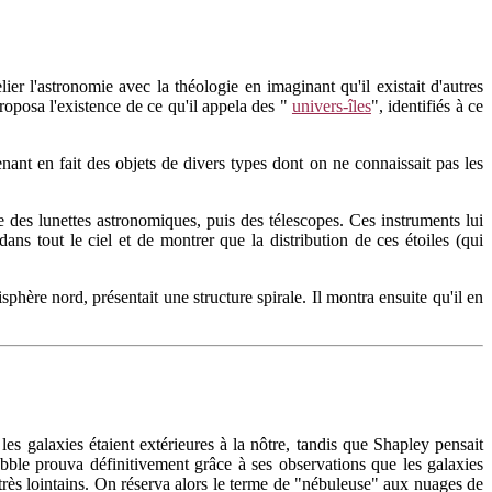
r l'astronomie avec la théologie en imaginant qu'il existait d'autres
posa l'existence de ce qu'il appela des "
univers-îles
", identifiés à ce
nant en fait des objets de divers types dont on ne connaissait pas les
 des lunettes astronomiques, puis des télescopes. Ces instruments lui
ans tout le ciel et de montrer que la distribution de ces étoiles (qui
hère nord, présentait une structure spirale. Il montra ensuite qu'il en
es galaxies étaient extérieures à la nôtre, tandis que Shapley pensait
bble prouva définitivement grâce à ses observations que les galaxies
et très lointains. On réserva alors le terme de "nébuleuse" aux nuages de