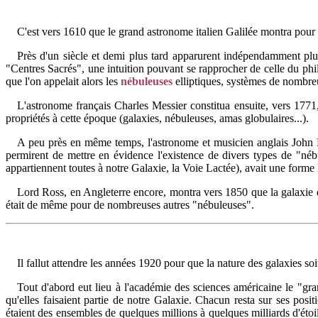
C'est vers 1610 que le grand astronome italien Galilée montra pour l
Près d'un siècle et demi plus tard apparurent indépendamment plusi
"Centres Sacrés", une intuition pouvant se rapprocher de celle du p
que l'on appelait alors les
nébuleuses
elliptiques, systèmes de nombreu
L'astronome français Charles Messier constitua ensuite, vers 1771,
propriétés à cette époque (galaxies, nébuleuses, amas globulaires...).
A peu près en même temps, l'astronome et musicien anglais John He
permirent de mettre en évidence l'existence de divers types de "nébul
appartiennent toutes à notre Galaxie, la Voie Lactée), avait une forme l
Lord Ross, en Angleterre encore, montra vers 1850 que la galaxie d'A
était de même pour de nombreuses autres "nébuleuses".
Il fallut attendre les années 1920 pour que la nature des galaxies so
Tout d'abord eut lieu à l'académie des sciences américaine le "gran
qu'elles faisaient partie de notre Galaxie. Chacun resta sur ses po
étaient des ensembles de quelques millions à quelques milliards d'étoile